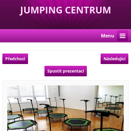
JUMPING CENTRUM
KRNOV
Menu
Předchozí
Následující
Spustit prezentaci