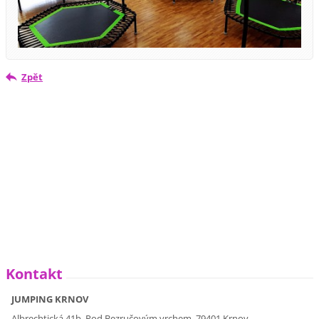
Zpět
Kontakt
JUMPING KRNOV
Albrechtická 41b, Pod Bezručovým vrchem, 79401 Krnov