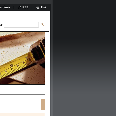
stránek
RSS
Tisk
at: