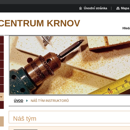
Úvodní stránka
Mapa 
 CENTRUM KRNOV
Hled
ÚVOD
NÁŠ TÝM INSTRUKTORŮ
Náš tým