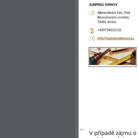
JUMPING KRNOV
Albrechtická 41b, Pod
Bezručovým vrchem,
79401 Krnov
+420734222132
info@jum
pingkrno
v.cz
V případě zájmu o