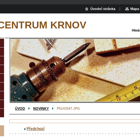
Úvodní stránka
Mapa 
 CENTRUM KRNOV
Hled
ÚVOD
NOVINKY
P5143347.JPG
Předchozí