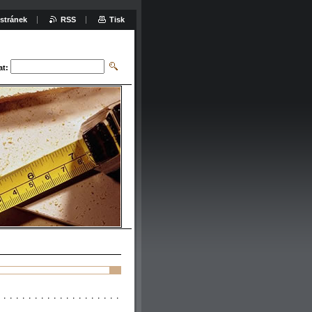
stránek
RSS
Tisk
at: