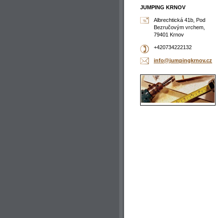
JUMPING KRNOV
Albrechtická 41b, Pod
Bezručovým vrchem,
79401 Krnov
+420734222132
info@jum
pingkrno
v.cz