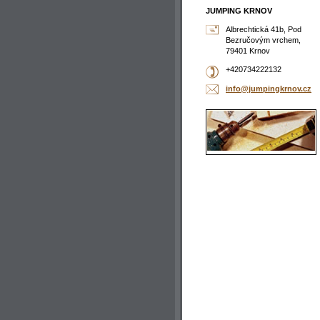
JUMPING KRNOV
Albrechtická 41b, Pod
Bezručovým vrchem,
79401 Krnov
+420734222132
info@jum
pingkrno
v.cz