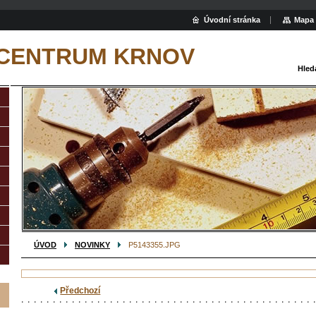
Úvodní stránka
Mapa 
 CENTRUM KRNOV
Hled
ÚVOD
NOVINKY
P5143355.JPG
Předchozí